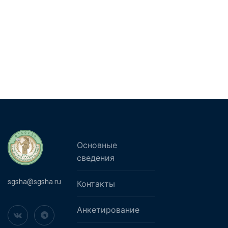
Основные
сведения
sgsha@sgsha.ru
Контакты
Анкетирование