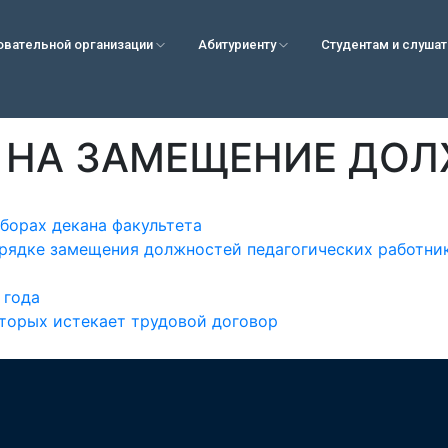
овательной организации
Абитуриенту
Студентам и слуша
 НА ЗАМЕЩЕНИЕ ДО
борах декана факультета
рядке замещения должностей педагогических работник
 года
оторых истекает трудовой договор