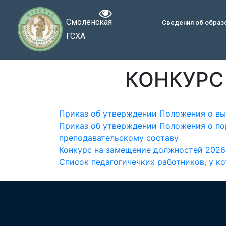
Смоленская
Сведения об образ
ГСХА
КОНКУРС
Приказ об утверждении Положения о вы
Приказ об утверждении Положения о по
преподавательскому составу
Конкурс на замещение должностей 2026
Список педагогичечких работников, у к