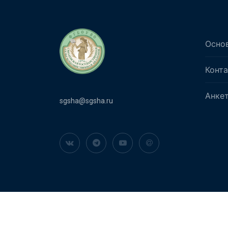
Осно
Конт
Анке
sgsha@sgsha.ru