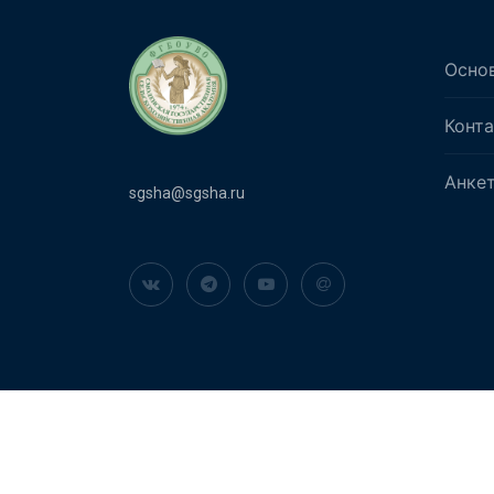
Осно
Конт
Анке
sgsha@sgsha.ru