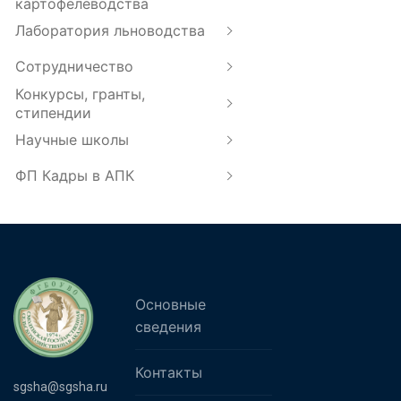
картофелеводства
Лаборатория льноводства
Сотрудничество
Конкурсы, гранты,
стипендии
Научные школы
ФП Кадры в АПК
Основные
сведения
Контакты
sgsha@sgsha.ru