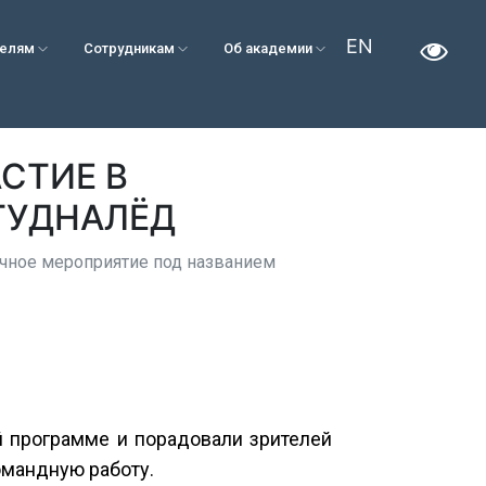
EN
телям
Сотрудникам
Об академии
СТИЕ В
ТУДНАЛЁД
ичное мероприятие под названием
 программе и порадовали зрителей
омандную работу.