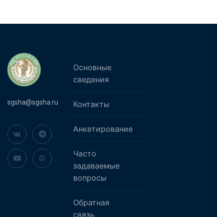
Основные
сведения
sgsha@sgsha.ru
Контакты
Анкетирование
Часто
задаваемые
вопросы
Обратная
связь