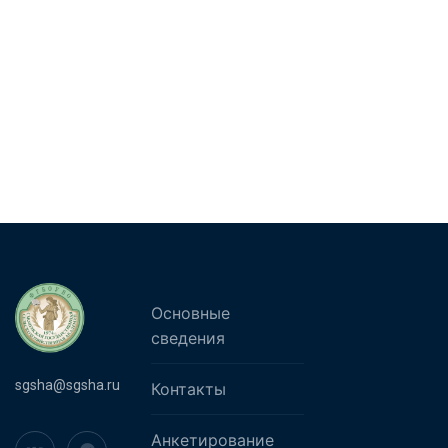
Основные
сведения
sgsha@sgsha.ru
Контакты
Анкетирование