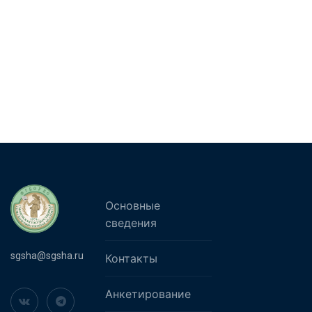
Основные
сведения
sgsha@sgsha.ru
Контакты
Анкетирование