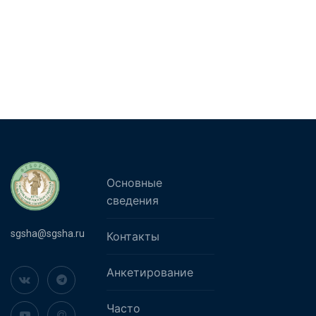
Основные
сведения
sgsha@sgsha.ru
Контакты
Анкетирование
Часто