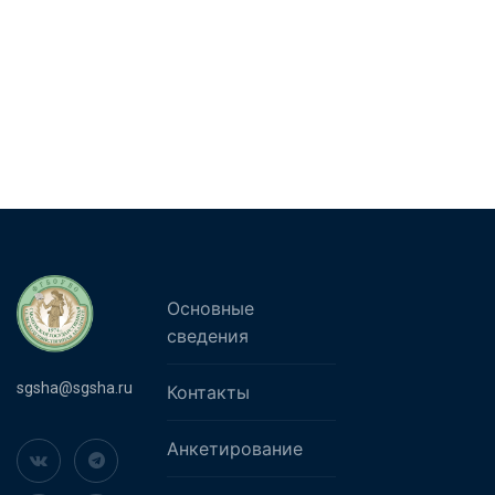
Основные
сведения
sgsha@sgsha.ru
Контакты
Анкетирование