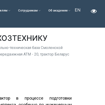
EN
телям
Сотрудникам
Об академии
ХОЗТЕХНИКУ
ально-техническая база Смоленской
ередвижная АТМ - 20, трактор Беларус
ктор в процессе подготовки
мплекса, особенно по инженерным