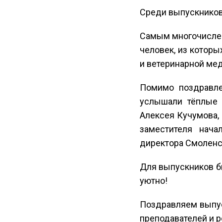
Среди выпускников 
Самым многочисленн
человек, из которы
и ветеринарной мед
Помимо поздравле
услышали тёплые 
Алексея Кучумова,
заместителя нача
директора Смоленск
Для выпускников бы
уютно!
Поздравляем выпус
преподавателей и р