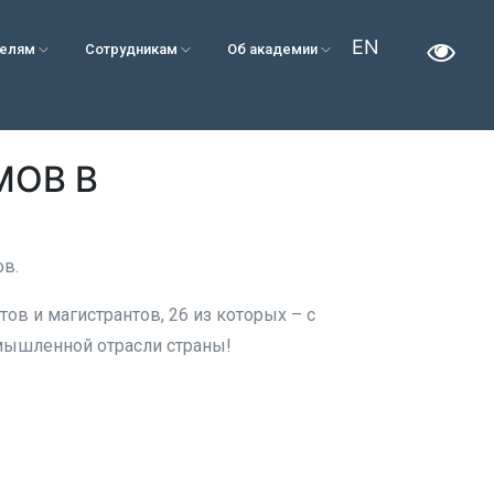
EN
телям
Сотрудникам
Об академии
МОВ В
ов.
в и магистрантов, 26 из которых – с
мышленной отрасли страны!