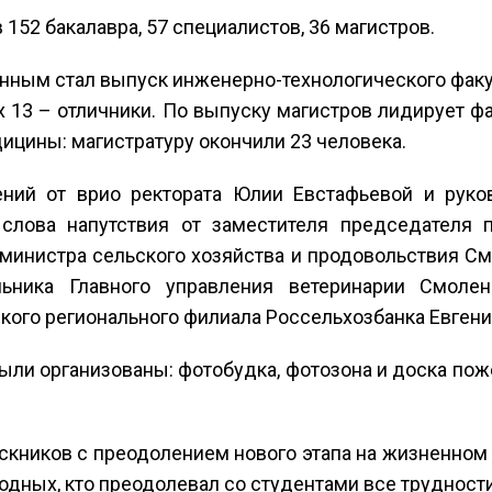
152 бакалавра, 57 специалистов, 36 магистров.
ым стал выпуск инженерно-технологического факуль
х 13 – отличники. По выпуску магистров лидирует ф
ицины: магистратуру окончили 23 человека.
ний от врио ректората Юлии Евстафьевой и руков
слова напутствия от заместителя председателя п
 министра сельского хозяйства и продовольствия См
льника Главного управления ветеринарии Смоле
ого регионального филиала Россельхозбанка Евгени
ли организованы: фотобудка, фотозона и доска пож
кников с преодолением нового этапа на жизненном п
одных, кто преодолевал со студентами все трудност