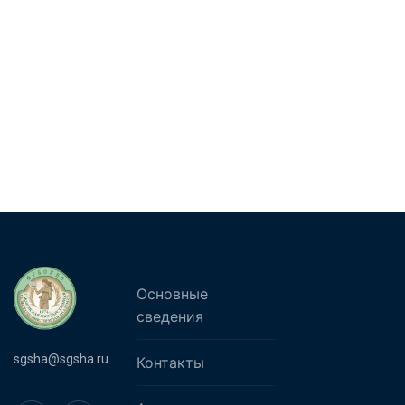
Основные
сведения
sgsha@sgsha.ru
Контакты