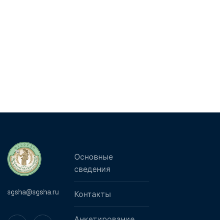
Основные
сведения
sgsha@sgsha.ru
Контакты
Анкетирование