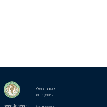
Основные
сведения
sgsha@sgsha.ru
Контакты