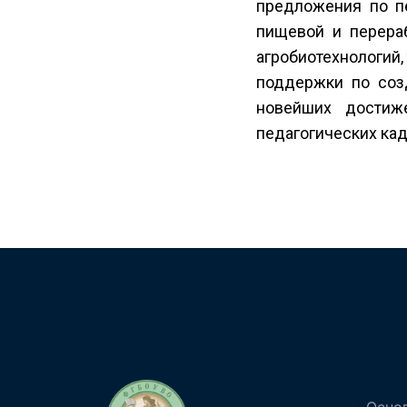
предложения по п
пищевой и перера
агробиотехнологий,
поддержки по соз
новейших достиже
педагогических кад
Осно