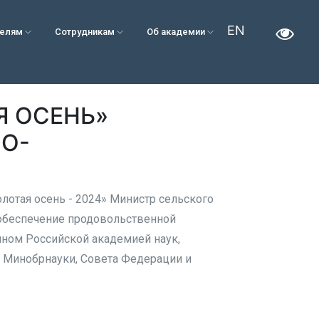
EN
телям
Сотрудникам
Об академии
Я ОСЕНЬ»
НО-
отая осень - 2024» Министр сельского
 обеспечение продовольственной
нном Российской академией наук,
и Минобрнауки, Совета Федерации и