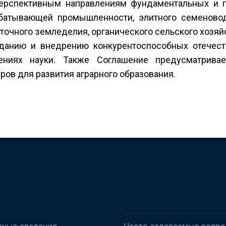
ерспективным направлениям фундаментальных и 
батывающей промышленности, элитного семеноводс
 точного земледелия, органического сельского хозяй
данию и внедрению конкурентоспособных отечеств
ниях науки. Также Соглашение предусматривае
ров для развития аграрного образования.
вные сведения
Часто задаваемые вопр