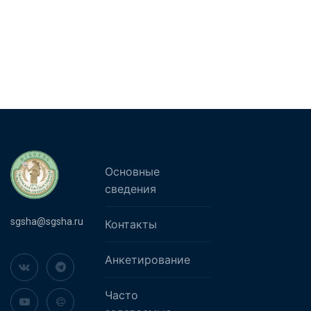
Основные
сведения
sgsha@sgsha.ru
Контакты
Анкетирование
Часто