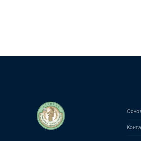
Осно
Конт