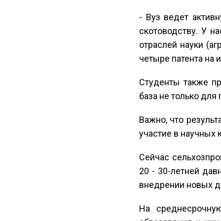
- Вуз ведет актив
скотоводству. У н
отраслей науки (а
четыре патента на 
Студенты также пр
база не только для
Важно, что результ
участие в научных 
Сейчас сельхозпрои
20 - 30-летней дав
внедрении новых до
На среднесрочную