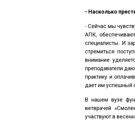
- Насколько прест
- Сейчас мы чувст
АПК, обеспечиваю
специалисты. И за
стремиться посту
внимание уделяетс
преподаватели дают
практику и оплачи
дает им успешный с
В нашем вузе фун
ветврачей «Смоле
участвуют в весенн