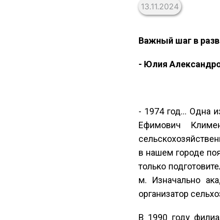
13.11.2024
Важный шаг в разв
- Юлия Александро
- 1974 год… Одна 
Ефимович Климен
сельскохозяйственн
в нашем городе по
только подготовите
м. Изначально ака
организатор сельхо
В 1990 году филиа