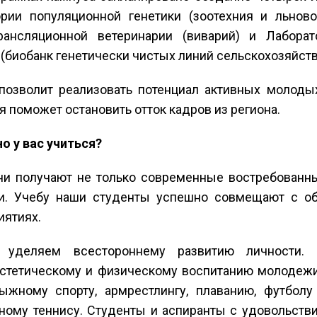
рии популяционной генетики (зоотехния и льново
рансляционной ветеринарии (виварий) и Лаборат
(биобанк генетически чистых линий сельскохозяйст
позволит реализовать потенциал активных молодых
я поможет остановить отток кадров из региона.
о у вас учиться?
они получают не только современные востребованн
и. Учебу наши студенты успешно совмещают с о
иятиях.
 уделяем всестороннему развитию личности.
эстетическому и физическому воспитанию молодежи
лыжному спорту, армрестлингу, плаванию, футболу
ьному теннису. Студенты и аспиранты с удовольств