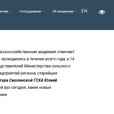
EN
телям
Сотрудникам
Об академии
ельскохозяйственная академия отмечает
роводились в течение всего года, а 14
едставителей Министерства сельского
редприятий региона, старейших
ктора Смоленской ГСХА Юлией
ой вуз сегодня, какие новые
ики.