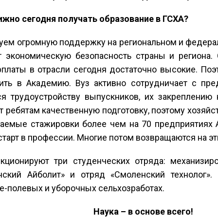
ижно сегодня получать образование в ГСХА?
вуем огромную поддержку на региональном и федера
т экономическую безопасность страны и региона.
рплаты в отрасли сегодня достаточно высокие. Поэ
пить в Академию. Вуз активно сотрудничает с пр
я трудоустройству выпускников, их закреплению 
 ребятам качественную подготовку, поэтому хозяйст
ваемые стажировки более чем на 70 предприятиях 
тарт в профессии. Многие потом возвращаются на э
кционируют три студенческих отряда: механизиро
нский Айболит» и отряд «Смоленский технолог».
е-полевых и уборочных сельхозработах.
Наука – в основе всего!