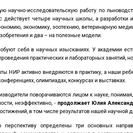
ную научно-исследовательскую работу по льноводс
ас действует четыре научных школы, а разработки
грономию, экономику, зоотехнию, ветеринарную меди
изобретения и два – на полезные модели.
обуют себя в научных изысканиях. У академии ест
 проведения практических и лабораторных занятий, но
аты НИР активно внедряются в практику, а наши ре
конференциях, олимпиадах, конкурсах и выставках.
зводители поворачиваются лицом к науке, понимая, 
ности, неэффективно, -
продолжает Юлия Александ
стижений, в том числе результатов нашей научной д
 перспективу определены три основных направл