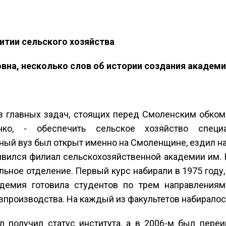
итии сельского хозяйства
вна, несколько слов об истории создания академ
из главных задач, стоящих перед Смоленским обко
ко, - обеспечить сельское хозяйство специ
ый вуз был открыт именно на Смоленщине, ездил на
явился филиал сельскохозяйственной академии им. К
льное отделение. Первый курс набирали в 1975 году,
демия готовила студентов по трем направлениям:
зпроизводства. На каждый из факультетов набиралось
л получил статус института, а в 2006-м был пер