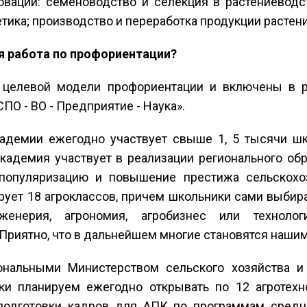
оваций: семеноводство и селекция в растениеводс
тика; производство и переработка продукции растен
ся работа по профориентации?
 целевой модели профориентации и включены в р
ПО - ВО - Предприятие - Наука».
кадемии ежегодно участвует свыше 1, 5 тысячи ш
кадемия участвует в реализации регионального обр
 популяризацию и повышение престижа сельскохо
рует 18 агроклассов, причем школьники сами выбира
нженерия, агрономия, агробизнес или техноло
Приятно, что в дальнейшем многие становятся наши
ональными Министерством сельского хозяйства и
ки планируем ежегодно открывать по 12 агротехно
подготовки кадров для АПК по программам средн