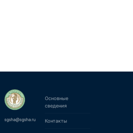
Основные
сведения
sgsha@sgsha.ru
Контакты