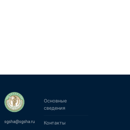
Основные
сведения
sgsha@sgsha.ru
Контакты