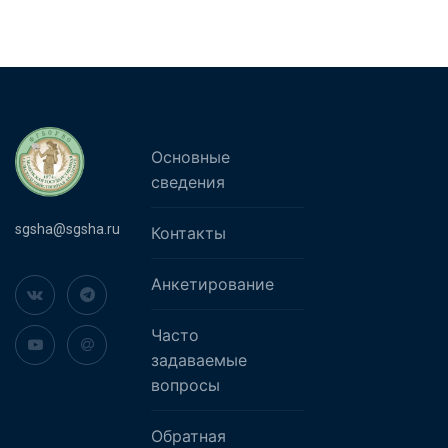
Основные
сведения
sgsha@sgsha.ru
Контакты
Анкетирование
Часто
задаваемые
вопросы
Обратная