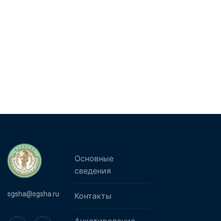
Основные
сведения
sgsha@sgsha.ru
Контакты