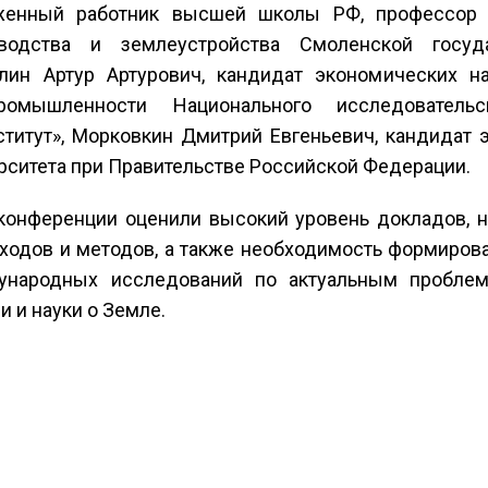
женный работник высшей школы РФ, профессор к
водства и землеустройства Смоленской госуда
ллин Артур Артурович, кандидат экономических н
омышленности Национального исследовательс
ститут», Морковкин Дмитрий Евгеньевич, кандидат э
рситета при Правительстве Российской Федерации.
 конференции оценили высокий уровень докладов, 
одов и методов, а также необходимость формирова
народных исследований по актуальным проблема
и и науки о Земле.