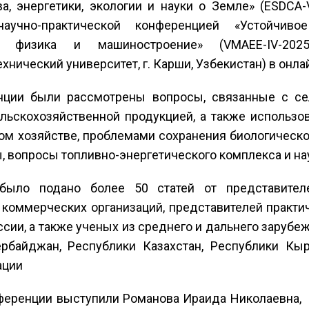
ва, энергетики, экологии и науки о Земле» (ESDCA-
учно-практической конференцией «Устойчивое 
е, физика и машиностроение» (VMAEE-IV-202
хнический университет, г. Карши, Узбекистан) в онл
нции были рассмотрены вопросы, связанные с сел
льскохозяйственной продукцией, а также использо
ом хозяйстве, проблемами сохранения биологическо
 вопросы топливно-энергетического комплекса и нау
ыло подано более 50 статей от представителе
 коммерческих организаций, представителей практи
сии, а также ученых из среднего и дальнего зарубе
рбайджан, Республики Казахстан, Республики Кыр
ации
еренции выступили Романова Ираида Николаевна, д