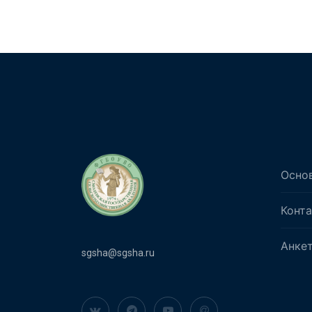
Осно
Конт
Анке
sgsha@sgsha.ru