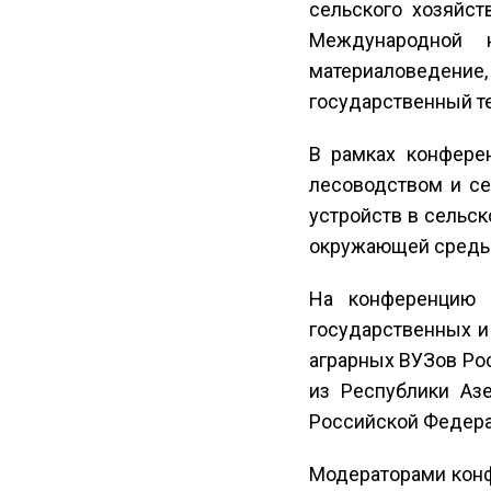
сельского хозяйст
Международной на
материаловедени
государственный те
В рамках конфере
лесоводством и се
устройств в сельск
окружающей среды,
На конференцию б
государственных и
аграрных ВУЗов Рос
из Республики Азе
Российской Федер
Модераторами конф