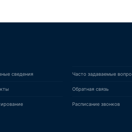
вные сведения
Часто задаваемые вопр
акты
Обратная связь
тирование
Расписание звонков