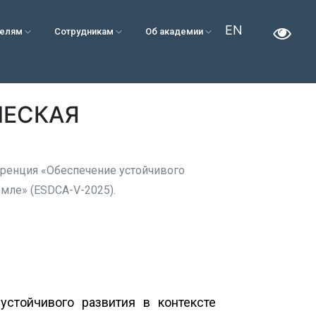
EN
телям
Сотрудникам
Об академии
ЧЕСКАЯ
еренция «Обеспечение устойчивого
емле» (ESDCA-V-2025).
стойчивого развития в контексте