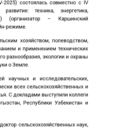
V-2025) состоялась совместно с IV
развитие: техника, энергетика,
5) (организатор – Каршинский
айн-режиме.
ьским хозяйством, полеводством,
ванием и применением технических
го разнообразия, экологии и охраны
ки о Земле.
й научных и исследовательских,
чески всех сельскохозяйственных и
жья. С докладами выступили коллеги
гызстан, Республики Узбекистан и
октор сельскохозяйственных наук,