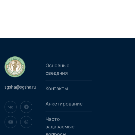
Основные
сведения
sgsha@sgsha.ru
Контакты
Анкетирование
Часто
задаваемые
вопросы