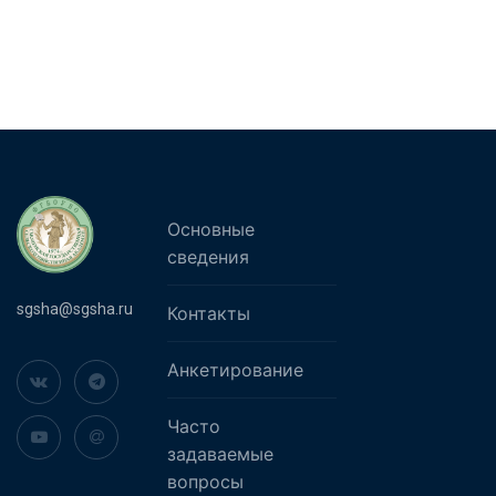
Основные
сведения
sgsha@sgsha.ru
Контакты
Анкетирование
Часто
задаваемые
вопросы