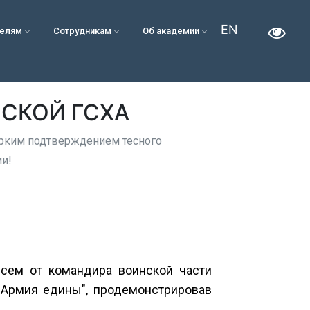
EN
телям
Сотрудникам
Об академии
СКОЙ ГСХА
 ярким подтверждением тесного
ии!
сем от командира воинской части
 Армия едины", продемонстрировав