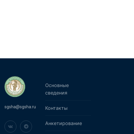
Основные
сведения
sgsha@sgsha.ru
Контакты
Анкетирование