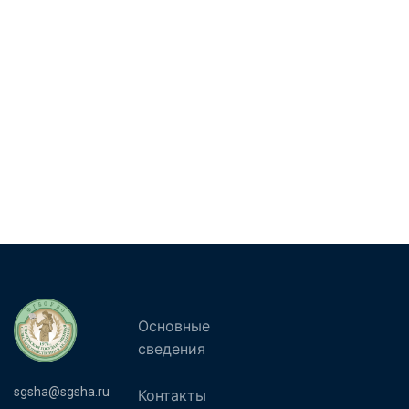
Основные
сведения
sgsha@sgsha.ru
Контакты