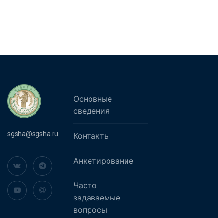
Основные
сведения
sgsha@sgsha.ru
Контакты
Анкетирование
Часто
задаваемые
вопросы