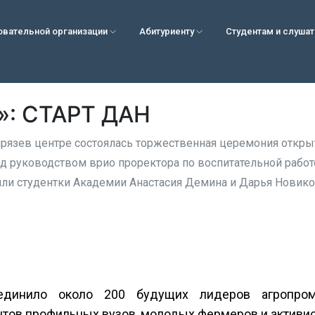
овательной организации
Абитуриенту
Студентам и слуша
»: СТАРТ ДАН
ирязев центре состоялась торжественная церемония откры
од руководством врио проректора по воспитательной раб
ли студентки Академии Анастасия Демина и Дарья Новико
единило около 200 будущих лидеров агропром
ентов профильных вузов, молодых фермеров и актив