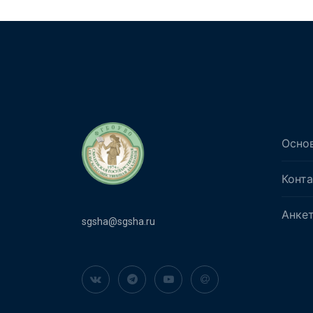
Осно
Конт
Анке
sgsha@sgsha.ru