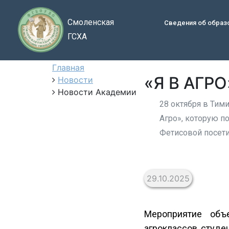
Смоленская
Сведения об образ
ГСХА
Главная
«Я В АГРО
Новости
Новости Академии
28 октября в Тим
Агро», которую п
Фетисовой посети
29.10.2025
Мероприятие объ
агроклассов, студ