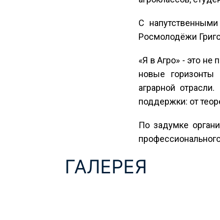
С напутственными
Росмолодёжи Григор
«Я в Агро» - это н
новые горизонты 
аграрной отрасли
поддержки: от теор
По задумке органи
профессионального 
ГАЛЕРЕЯ