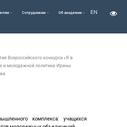
EN
телям
Сотрудникам
Об академии
тия Всероссийского конкурса «Я в
оте и молодёжной политике Ирины
ва.
ышленного комплекса: учащихся
истов молодежных объединений.