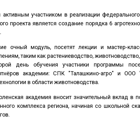
 активным участником в реализации федерального
ого проекта является создание порядка 6 агротехн
.
щие очный модуль, посетят лекции и мастер-кл
ениям, таким как растениеводство, животноводство
торой день обучения участники программы пос
артнёров академии: СПК "Талашкино-агро" и ООО 
ехнологии в области животноводства.
оленская академия вносит значительный вклад в п
нного комплекса региона, начиная со школьной с
гов.