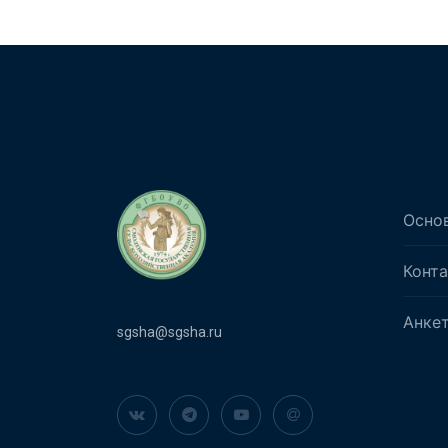
Осно
Конт
Анке
sgsha@sgsha.ru