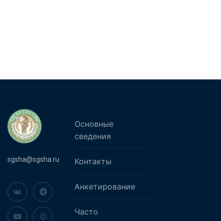
Основные
сведения
sgsha@sgsha.ru
Контакты
Анкетирование
Часто