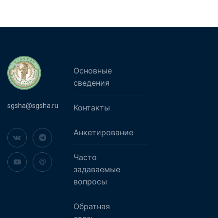
Основные
сведения
sgsha@sgsha.ru
Контакты
Анкетирование
Часто
задаваемые
вопросы
Обратная