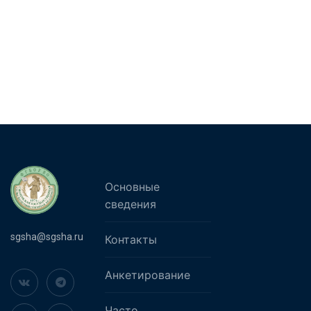
Основные
сведения
sgsha@sgsha.ru
Контакты
Анкетирование
Часто