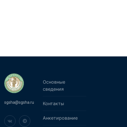
Основные
сведения
sgsha@sgsha.ru
Контакты
Анкетирование