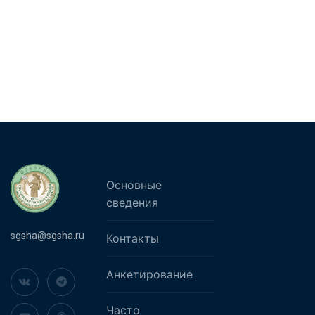
Основные
сведения
sgsha@sgsha.ru
Контакты
Анкетирование
Часто