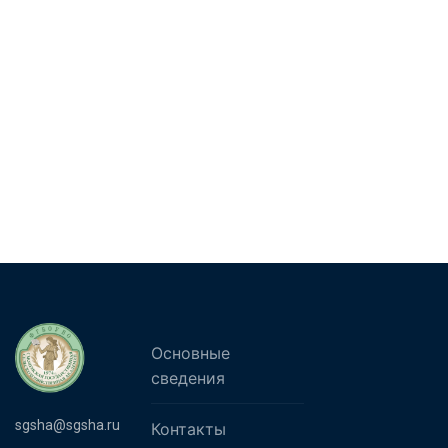
Основные
сведения
sgsha@sgsha.ru
Контакты