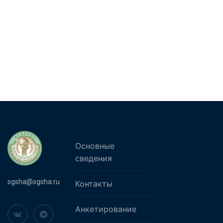
Основные
сведения
sgsha@sgsha.ru
Контакты
Анкетирование