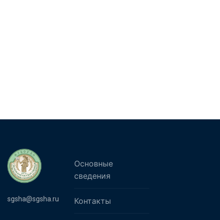
Основные
сведения
sgsha@sgsha.ru
Контакты