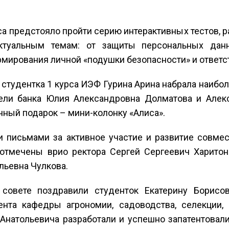
а предстояло пройти серию интерактивных тестов, 
ктуальным темам: от защиты персональных дан
мирования личной «подушки безопасности» и ответс
 студентка 1 курса ИЭФ Гурина Арина набрала наибо
тели банка Юлия Александровна Долматова и Алек
нный подарок – мини-колонку «Алиса».
 письмами за активное участие и развитие совмес
отмечены врио ректора Сергей Сергеевич Харитоно
льевна Чулкова.
совете поздравили студенток Екатерину Борисо
ента кафедры агрономии, садоводства, селекции,
 Анатольевича разработали и успешно запатентовали