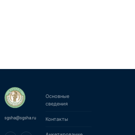
Основные
сведения
sgsha@sgsha.ru
Контакты
Анкетирование